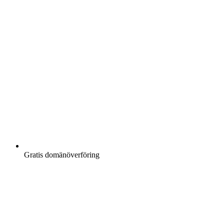
Gratis
domänöverföring